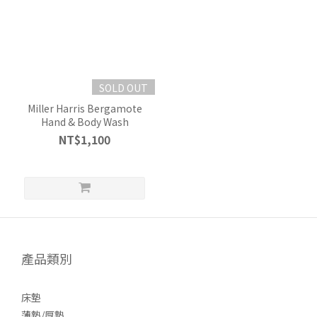
SOLD OUT
Miller Harris Bergamote
Hand & Body Wash
NT$1,100
產品類別
床墊
薄墊/厚墊