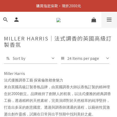
購買指定床款，現折2000元
購買指定床款，現折2000元
買任一款床墊，立即送無憂枕
購買指定床款，現折2000元
MILLER HARRIS｜法式調香的英國高級訂
製香氛
Sort by
24 Items per page
Miller Harris
法式優雅調香工藝
探索倫敦都會魅力
來自英國高級訂製香氛品牌，由英國調香大師以香氛訂製的精神理
2000
念於
創立。品牌維持了創辦人的初衷，以法式優雅的經典調香
工藝，透過精粹的天然素材，完美演繹對於天然植萃的純淨堅持，
打造出多采的創意國度。透過與調香師溝通的過程，以藝術性質激
盪出創作靈感，試圖在日常與出乎預期中找到美好之處。