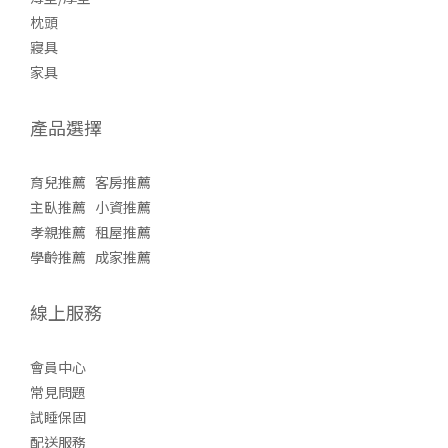
枕頭
寢具
家具
產品選擇
育兒推薦
客房推薦
主臥推薦
小資推薦
孝親推薦
租屋推薦
學齡推薦
成家推薦
線上服務
會員中心
常見問題
試睡保固
配送服務