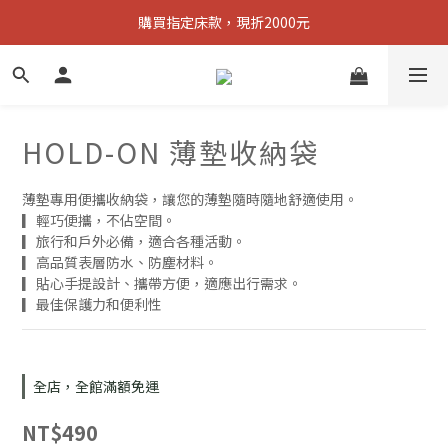
購買指定床款，現折2000元
購買指定床款，現折2000元
買任一款床墊，立即送無憂枕
購買指定床款，現折2000元
HOLD-ON 薄墊收納袋
薄墊專用便攜收納袋，讓您的薄墊隨時隨地舒適使用。
▎輕巧便攜，不佔空間。
▎旅行和戶外必備，適合各種活動。
▎高品質表層防水、防塵材料。
▎貼心手提設計、攜帶方便，適應出行需求。
▎最佳保護力和便利性
全店，全館滿額免運
NT$490