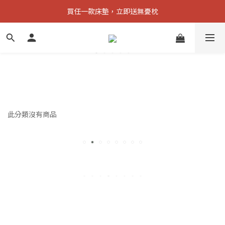
買任一款床墊，立即送無憂枕
購買指定床款，現折2000元
購買指定床款，現折2000元
此分類沒有商品