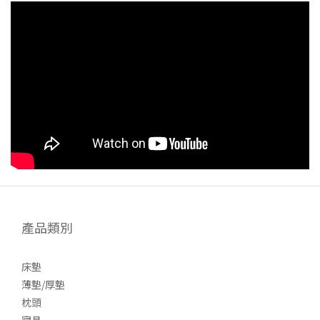
產品類別
床墊
薄墊/厚墊
枕頭