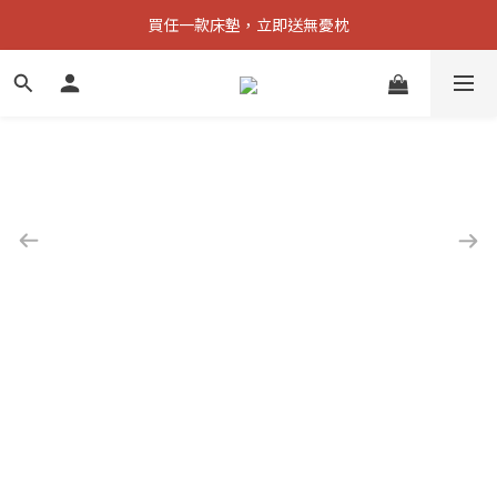
買任一款床墊，立即送無憂枕
購買指定床款，現折2000元
購買指定床款，現折2000元