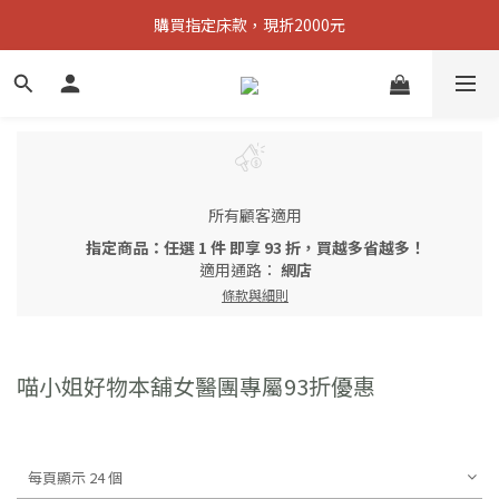
購買指定床款，現折2000元
購買指定床款，現折2000元
買任一款床墊，立即送無憂枕
購買指定床款，現折2000元
所有顧客適用
指定商品：任選 1 件 即享 93 折，買越多省越多！
適用通路：
網店
條款與細則
喵小姐好物本舖女醫團專屬93折優惠
每頁顯示 24 個